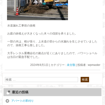
水道漏れ工事前の抜根
お庭の鉢植えが大きくなった木々の伐採を承りました。
一部の木は、根が張り、上水道の管からの水漏れを生じさせていました
ので、抜根工事も致しました。
大手レンタル重機会社の拠点が近くにありましたので、パワーショベル
は当日の緊急手配でした。
2024年8月1日
|
カテゴリー :
未分類
|
投稿者 : wpmaster
最近の投稿
アパートの草刈り